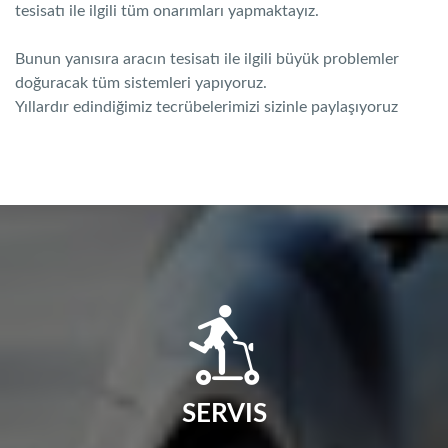
tesisatı ile ilgili tüm onarımları yapmaktayız.
Bunun yanısıra aracın tesisatı ile ilgili büyük problemler
doğuracak tüm sistemleri yapıyoruz.
Yıllardır edindiğimiz tecrübelerimizi sizinle paylaşıyoruz
SERVIS